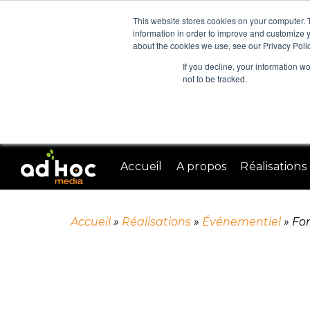
This website stores cookies on your computer. 
information in order to improve and customize y
about the cookies we use, see our Privacy Polic
If you decline, your information w
not to be tracked.
Accueil
A propos
Réalisations
Accueil
»
Réalisations
»
Événementiel
»
Fo