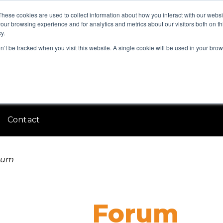
These cookies are used to collect information about how you interact with our webs
our browsing experience and for analytics and metrics about our visitors both on th
y.
on’t be tracked when you visit this website. A single cookie will be used in your b
Contact
rum
Forum