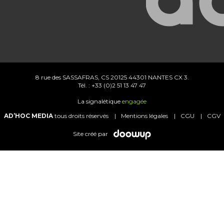
8 rue des SASSAFRAS, CS 20125 44301 NANTES CX 3.
Tél. : +33 (0)2 51 13 47 47
La signalétique
engagée
AD’HOC MEDIA
tous droits réservés
Mentions légales
CGU
CGV
Site créé par